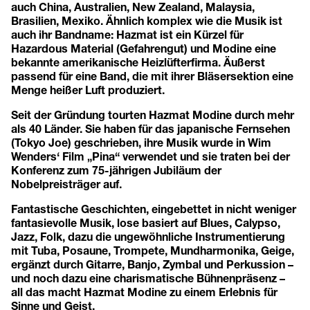
auch China, Australien, New Zealand, Malaysia,
Brasilien, Mexiko. Ähnlich komplex wie die Musik ist
auch ihr Bandname: Hazmat ist ein Kürzel für
Hazardous Material (Gefahrengut) und Modine eine
bekannte amerikanische Heizlüfterfirma. Äußerst
passend für eine Band, die mit ihrer Bläsersektion eine
Menge heißer Luft produziert.
Seit der Gründung tourten Hazmat Modine durch mehr
als 40 Länder. Sie haben für das japanische Fernsehen
(Tokyo Joe) geschrieben, ihre Musik wurde in Wim
Wenders‘ Film „Pina“ verwendet und sie traten bei der
Konferenz zum 75-jährigen Jubiläum der
Nobelpreisträger auf.
Fantastische Geschichten, eingebettet in nicht weniger
fantasievolle Musik, lose basiert auf Blues, Calypso,
Jazz, Folk, dazu die ungewöhnliche Instrumentierung
mit Tuba, Posaune, Trompete, Mundharmonika, Geige,
ergänzt durch Gitarre, Banjo, Zymbal und Perkussion –
und noch dazu eine charismatische Bühnenpräsenz –
all das macht Hazmat Modine zu einem Erlebnis für
Sinne und Geist.