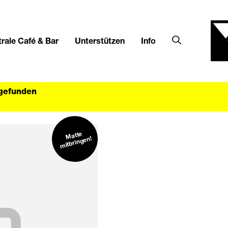
rale Café & Bar
Unterstützen
Info
tgefunden
Matte
mitbringen!