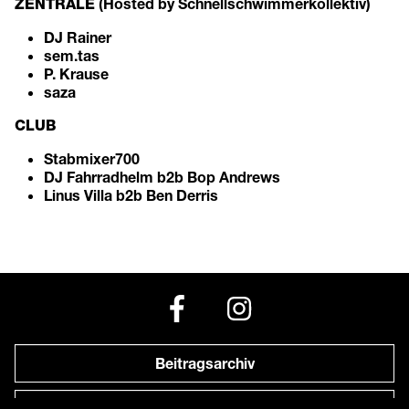
(Hosted by Schnellschwimmerkollektiv)
ZENTRALE
DJ Rainer
sem.tas
P. Krause
saza
CLUB
Stabmixer700
DJ Fahrradhelm b2b Bop Andrews
Linus Villa b2b Ben Derris
Beitragsarchiv
Newsletter