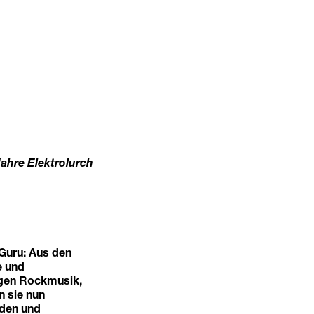
Jahre Elektrolurch
 Guru: Aus den
e und
higen Rockmusik,
n sie nun
nden und