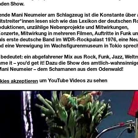
nden Show.
nde Mani Neumeier am Schlagzeug ist die Konstante über al
tstreiter*innen lesen sich wie das Lexikon der deutschen 
roduktionen, unzählige Nebenprojekte und Mitwirkungen,
onzerte, Mitwirkung in mehreren Filmen, Auftritte in Funk 
als erste deutsche Band im WDR-Rockpalast 1976, eine Ne
und eine Verewigung im Wachsfigurenmuseum in Tokio spreche
bedeutet: ein abgefahrener Mix aus Rock, Funk, Jazz, Weltm
me it – you’d get it! Dazu die Show des amtlich-wahnsinnig
Mani Neumeier – dem Schamanen aus dem Odenwald!
um YouTube Videos zu sehen
kies akzeptieren