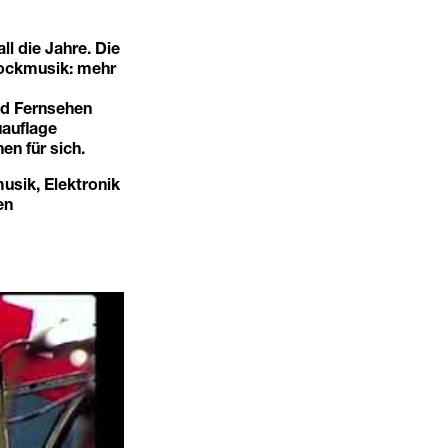
l die Jahre. Die
Rockmusik: mehr
und Fernsehen
uauflage
n für sich.
usik, Elektronik
en