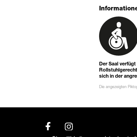
Informatione
Der Saal verfüg
Rollstuhlgerechte
sich in der angr
Die angezeigten
Pikt