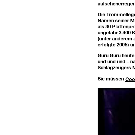
aufsehenerrege
Die Trommellege
Namen seiner Mi
als 30 Plattenp
ungefähr 3.400 K
(unter anderem 
erfolgte 2005) 
Guru Guru heute 
und und und – na
Schlagzeugers 
Sie müssen
Coo