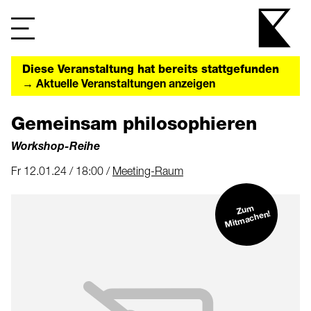
Diese Veranstaltung hat bereits stattgefunden
→ Aktuelle Veranstaltungen anzeigen
Gemeinsam philosophieren
Workshop-Reihe
Fr 12.01.24 / 18:00 /
Meeting-Raum
Zu
m
Mit
machen!