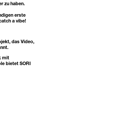
er zu haben.
ndigen erste
atch a vibe!
jekt, das Video,
nnt.
 mit
ole bietet SORI