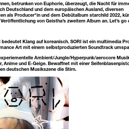
nnen, betrunken von Euphorie, überzeugt, die Nacht für imm
ch Deutschland und dem europäischen Ausland, diversen
gen als Producer*in und dem Debütalbum starchild 2022, kü
 Veröffentlichung von Geistha’s zweitem Album an. Let’s go c
 bedeutet Klang auf koreanisch. SORI ist ein multimedia Pro
ormance Art mit einem selbstproduzierten Soundtrack umspa
experiementelle Ambient/Jungle/Hyperpunk/aerocore Musik
r, Anime und E-Geige. Bewaffnet mit einer Seifenblasenpist
en deutschen Musikszene die Stirn.