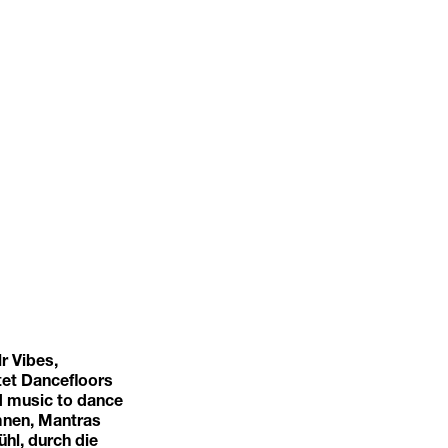
r Vibes,
tet Dancefloors
ad music to dance
ymnen, Mantras
ühl, durch die