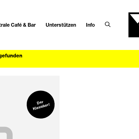
rale Café & Bar
Unterstützen
Info
tgefunden
Der
Klassiker!