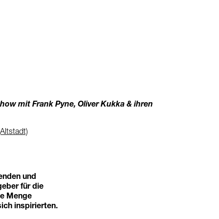
show mit Frank Pyne, Oliver Kukka & ihren
Altstadt)
nenden und
eber für die
ine Menge
ch inspirierten.