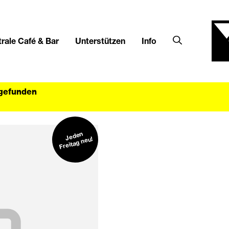
rale Café & Bar
Unterstützen
Info
tgefunden
Jeden
Freitag neu!