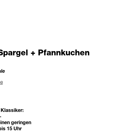
 Spargel + Pfannkuchen
ale
le
 Klassiker:
-
einen geringen
bis 15 Uhr