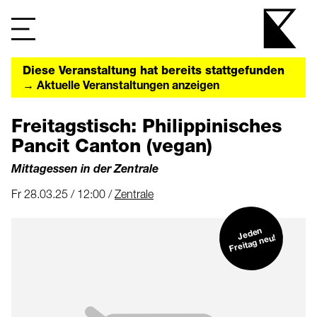
Diese Veranstaltung hat bereits stattgefunden
→ Aktuelle Veranstaltungen anzeigen
Freitagstisch: Philippinisches
Pancit Canton (vegan)
Mittagessen in der Zentrale
Fr 28.03.25 / 12:00 /
Zentrale
Jeden
Freitag neu!