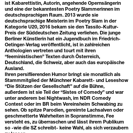
ist Kabarettistin, Autorin, angehende Opernsängerin
und eine der bekanntesten Poetry Slammerinnen im
deutschsprachigen Raum. 2013 wurde sie
deutschsprachige Meisterin im Poetry Slam in der
Kategorie U20, 2016 bekam sie den Tassilo-Kultur-
Preis der Süddeutschen Zeitung verliehen. Die junge
Berliner Künstlerin hat ein Jugendbuch im Friedrich-
Oetinger-Verlag veröffentlicht, ist in zahlreichen
Anthologien vertreten und tourt mit ihren
“feeministischen” Texten durch Österreich,
Deutschland, die Schweiz, aber auch das europäische
Ausland.
Ihren persiflierenden Humor bringt sie monatlich als
Stammmitglied der Münchner Kabarett- und Leseshow
“Die Stützen der Gesellschaft” auf die Bühne,
außerdem ist sie Teil der “Sistes of Comedy” und war
unter anderem bei Nightwash, im NDR Comedy
Contest oder im BR beim Vereinsheim Schwabing zu
sehen. Ob spitze Parodien, gereimte Lachsalven oder
geschmetterte Wahrheiten in Sopranstimme, Fee
versteht es, zu überraschen und lässt ihrem Publikum
so -wie die SZ schreibt- keine Wahl, als sich verzaubern