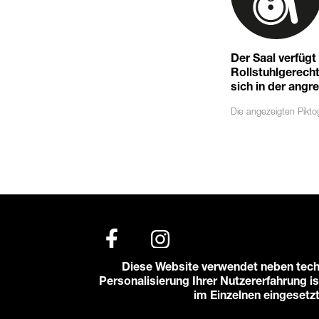
Der Saal verfüg
Rollstuhlgerechte
sich in der angr
Die angezeigten
Pikt
Diese Website verwendet neben tech
Personalisierung Ihrer Nutzererfahrung is
© 2026 Karlstorbahnhof e.V.
im Einzelnen eingesetz
Impressum
Datenschutzerklärung
Cooki