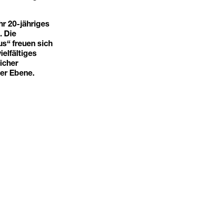
r 20-jähriges
. Die
s“ freuen sich
ielfältiges
icher
er Ebene.