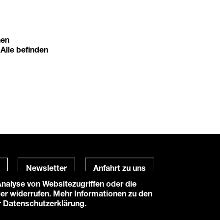
nen
 Alle befinden
Newsletter
Anfahrt zu uns
alyse von Websitezugriffen oder die
hier widerrufen. Mehr Informationen zu den
Powered by
TWT Digital Health
r
Datenschutzerklärung
.