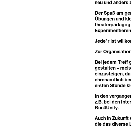
neu und anders 
Der Spaß am gem
Übungen und kle
theaterpädagogi
Experimentieren
Jede*r ist willk
Zur Organisation
Bei jedem Treff 
gestalten – meis
einzusteigen, da
ehrenamtlich be
ersten Stunde kl
In den vergangen
z.B. bei den In
Run4Unity.
Auch in Zukunft 
die das diverse 