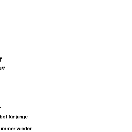
r
eff
.
bot für junge
e immer wieder