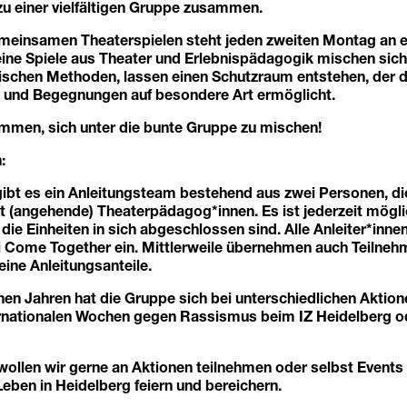
zu einer vielfältigen Gruppe zusammen.
einsamen Theaterspielen steht jeden zweiten Montag an ers
ine Spiele aus Theater und Erlebnispädagogik mischen sich
schen Methoden, lassen einen Schutzraum entstehen, der d
 und Begegnungen auf besondere Art ermöglicht.
ommen, sich unter die bunte Gruppe zu mischen!
:
gibt es ein Anleitungsteam bestehend aus zwei Personen, die
t (angehende) Theaterpädagog*innen. Es ist jederzeit mögli
 die Einheiten in sich abgeschlossen sind. Alle Anleiter*inne
i Come Together ein. Mittlerweile übernehmen auch Teilneh
eine Anleitungsanteile.
en Jahren hat die Gruppe sich bei unterschiedlichen Aktion
ternationalen Wochen gegen Rassismus beim IZ Heidelberg 
wollen wir gerne an Aktionen teilnehmen oder selbst Events 
Leben in Heidelberg feiern und bereichern.