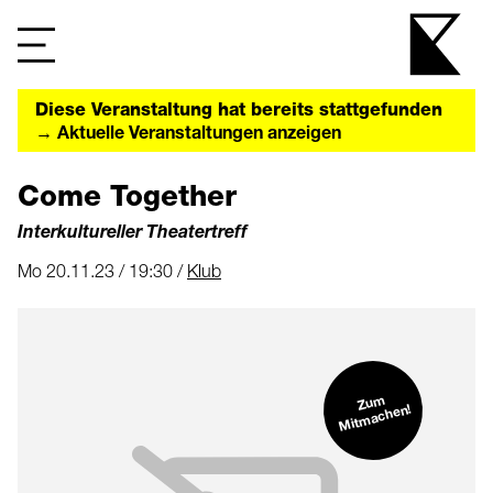
Diese Veranstaltung hat bereits stattgefunden
→ Aktuelle Veranstaltungen anzeigen
Come Together
Interkultureller Theatertreff
Mo 20.11.23 / 19:30 /
Klub
Zu
m
Mit
machen!