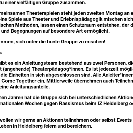
zu einer vielfältigen Gruppe zusammen.
einsamen Theaterspielen steht jeden zweiten Montag an ers
ine Spiele aus Theater und Erlebnispädagogik mischen sich
schen Methoden, lassen einen Schutzraum entstehen, der d
 und Begegnungen auf besondere Art ermöglicht.
ommen, sich unter die bunte Gruppe zu mischen!
:
gibt es ein Anleitungsteam bestehend aus zwei Personen, die
t (angehende) Theaterpädagog*innen. Es ist jederzeit mögli
 die Einheiten in sich abgeschlossen sind. Alle Anleiter*inne
i Come Together ein. Mittlerweile übernehmen auch Teilneh
eine Anleitungsanteile.
en Jahren hat die Gruppe sich bei unterschiedlichen Aktion
ternationalen Wochen gegen Rassismus beim IZ Heidelberg 
wollen wir gerne an Aktionen teilnehmen oder selbst Events 
Leben in Heidelberg feiern und bereichern.