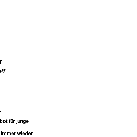
r
eff
.
bot für junge
e immer wieder