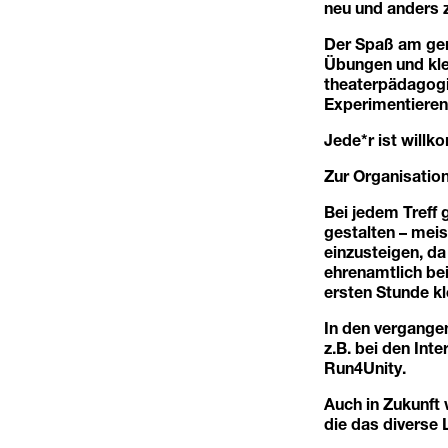
neu und anders 
Der Spaß am gem
Übungen und kle
theaterpädagogi
Experimentieren
Jede*r ist willk
Zur Organisation
Bei jedem Treff 
gestalten – meis
einzusteigen, da
ehrenamtlich be
ersten Stunde kl
In den vergangen
z.B. bei den In
Run4Unity.
Auch in Zukunft 
die das diverse 