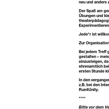
neu und anders 
Der Spaß am gem
Übungen und kle
theaterpädagogi
Experimentieren
Jede*r ist will
Zur Organisation
Bei jedem Treff 
gestalten – meis
einzusteigen, da
ehrenamtlich be
ersten Stunde kl
In den vergangen
z.B. bei den In
Run4Unity.
****
Bitte vor dem V