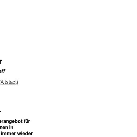
r
eff
(Altstadt)
.
erangebot für
nen in
e immer wieder