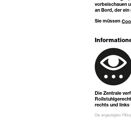
vorbeischauen u
an Bord, der ein
Sie müssen
Coo
Informatione
Die Zentrale ver
Rollstuhlgerechte
rechts und links
Die angezeigten
Pikt