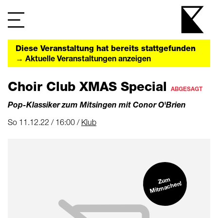
Diese Veranstaltung hat bereits stattgefunden
→ Aktuelle Veranstaltungen anzeigen
Choir Club XMAS Special
ABGESAGT
Pop-Klassiker zum Mitsingen mit Conor O'Brien
So 11.12.22 / 16:00 /
Klub
Zu
m
Mit
machen!