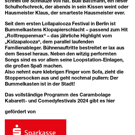
schnell die Schnauze voll hat. Bulli Battmann, ein fieser
Schulhofschreck, der abends in sein Kissen weint oder
Hausmeister Klaus, der smarteste Hausmeister ever.
Seit dem ersten Lollapalooza Festival in Berlin ist
Bummelkastens Klopapierschlacht – passend zum Hit
„Rolltreppenmax“ – das jährliche Highlight vom
„Kidzapalooza“, dem parallel laufenden
Familienableger. Bühnenauftritte bestreitet er lax aus
dem Sessel heraus. Neben den witzig performten
Songs sind es vor allem seine Loopstation-Einlagen,
die großen Spaß machen.
Also nehmt eure klebrigen Finger vom Sofa, zieht die
Stoppersocken aus und geht nochmal pullern: Der
Bummelkasten ist in der Stadt!
Das vollständige Programm des Carambolage
Kabarett- und Comedyfestivals 2024 gibt es
hier
gefördert von