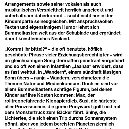
Arrangements sowie seiner vokalen als auch
musikalischen Verspieltheit herrlich ungeleckt und
unterhaltsam daherkommt – sucht nicht nur in der
Kindersparte seinesgleichen. Mit anspruchsvollen
Texten und eigensinnigem Humor lehnt sich
Bummelkasten weit aus der Schublade und ergründet
damit künstlerisches Neuland.
„Kommt ihr bitte!?“ – die oft benutzte, höflich
geschönte Phrase vieler Erziehungsberechtigter – wird
im gleichnamigen Song dermaßen penetrant vorgeführt
und so oft von einem infantilen „Jaahaa“ erwidert, dass
es fast wehtut. In „Wandern“, einem sündhaft lässigen
Song übers – nunja – Wandern, verschmelzen die
Themen Natur und Medienkonsum. Doch es sind vor
allem Bummelkastens schräge Figuren, bei denen
Kinder auf ihre Kosten kommen: Max, der
rolltreppefahrende Klopapierdieb. Susi, die härteste
aller Prinzessinnen, die gerne Ponywurst grillt und mit
dem Monstertruck zum Bäcker fährt. Shiny, die
Lichterfee, die sich einen Trip durchs Sonnensystem
gönnt, aber von jedem bereisten Planeten ziemlich