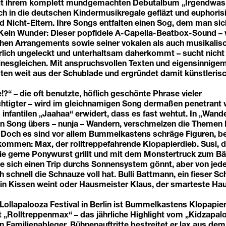
mit ihrem komplett mundgemachten Debutalbum „Irgendwa
h in die deutschen Kindermusikregale gefläzt und euphoris
nd Nicht-Eltern. Ihre Songs entfalten einen Sog, dem man si
 Kein Wunder: Dieser popfidele A-Capella-Beatbox-Sound – 
ichen Arrangements sowie seiner vokalen als auch musikalis
rrlich ungeleckt und unterhaltsam daherkommt – sucht nicht 
inesgleichen. Mit anspruchsvollen Texten und eigensinnige
en weit aus der Schublade und ergründet damit künstleris
!?“ – die oft benutzte, höflich geschönte Phrase vieler
htigter – wird im gleichnamigen Song dermaßen penetrant 
 infantilen „Jaahaa“ erwidert, dass es fast wehtut. In „Wand
en Song übers – nunja – Wandern, verschmelzen die Themen 
och es sind vor allem Bummelkastens schräge Figuren, be
kommen: Max, der rolltreppefahrende Klopapierdieb. Susi, di
ie gerne Ponywurst grillt und mit dem Monstertruck zum Bäc
die sich einen Trip durchs Sonnensystem gönnt, aber von je
h schnell die Schnauze voll hat. Bulli Battmann, ein fieser S
ein Kissen weint oder Hausmeister Klaus, der smarteste Hau
Lollapalooza Festival in Berlin ist Bummelkastens Klopapie
 „Rolltreppenmax“ – das jährliche Highlight vom „Kidzapal
en Familienableger. Bühnenauftritte bestreitet er lax aus de