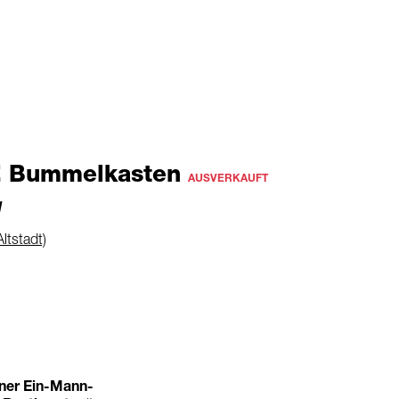
 Bummelkasten
AUSVERKAUFT
1
Altstadt)
iner Ein-Mann-