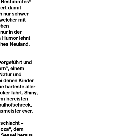
s Bestimmtes“
iert damit
ch nur schwer
welcher mit
chen
nur in der
m Humor lehnt
ches Neuland.
vorgeführt und
ern“, einem
Natur und
i denen Kinder
e härteste aller
ker fährt. Shiny,
dem bereisten
chulhofschreck,
smeister ever.
rschlacht –
ooza“, dem
m Sessel heraus.