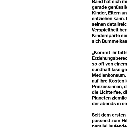
Band hat sich 
gerade genüsslic
Kinder, Eltern u
entziehen kann.
seinen detailre
Verspieltheit he
Kindersparte se
sich Bummelkast
„Kommt ihr bitte
Erziehungsberec
so oft von einem
sündhaft lässig
Medienkonsum. D
auf ihre Kosten 
Prinzessinnen, d
die Lichterfee, 
Planeten ziemlic
der abends in s
Seit dem ersten 
passend zum Hit
parallel laufend