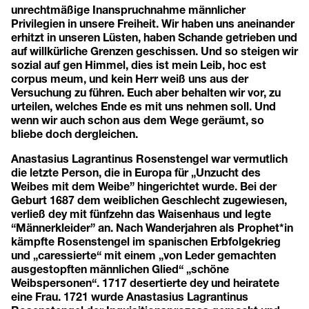
unrechtmäßige Inanspruchnahme männlicher
Privilegien in unsere Freiheit. Wir haben uns aneinander
erhitzt in unseren Lüsten, haben Schande getrieben und
auf willkürliche Grenzen geschissen. Und so steigen wir
sozial auf gen Himmel, dies ist mein Leib, hoc est
corpus meum, und kein Herr weiß uns aus der
Versuchung zu führen. Euch aber behalten wir vor, zu
urteilen, welches Ende es mit uns nehmen soll. Und
wenn wir auch schon aus dem Wege geräumt, so
bliebe doch dergleichen.
Anastasius Lagrantinus Rosenstengel war vermutlich
die letzte Person, die in Europa für „Unzucht des
Weibes mit dem Weibe” hingerichtet wurde. Bei der
Geburt 1687 dem weiblichen Geschlecht zugewiesen,
verließ dey mit fünfzehn das Waisenhaus und legte
“Männerkleider” an. Nach Wanderjahren als Prophet*in
kämpfte Rosenstengel im spanischen Erbfolgekrieg
und „caressierte“ mit einem „von Leder gemachten
ausgestopften männlichen Glied“ „schöne
Weibspersonen“. 1717 desertierte dey und heiratete
eine Frau. 1721 wurde Anastasius Lagrantinus