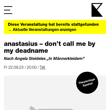
Diese Veranstaltung hat bereits stattgefunden
→ Aktuelle Veranstaltungen anzeigen
anastasius – don’t call me by
my deadname
Nach Angela Steideles „In Männerkleidern”
Fr 22.09.23 / 20:00 /
TiK
Theatertage
Spezial