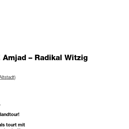
mjad – Radikal Witzig
Altstadt)
.
landtour!
s tourt mit