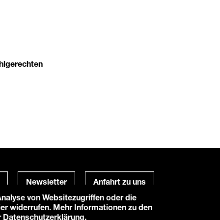
uhlgerechten
Newsletter
Anfahrt zu uns
alyse von Websitezugriffen oder die
hier widerrufen. Mehr Informationen zu den
Powered by
TWT Digital Health
r
Datenschutzerklärung
.