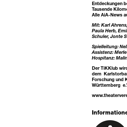
Entdeckungen ber
Tausende Kilome
Alle AiA-News au
Mit: Karl Ahren
Paula Herb, Emil
Schuler, Jonte S
Spielleitung: Nel
Assistenz: Merle
Hospitanz: Mali
Der TiKKlub wird
dem Karlstorbah
Forschung und 
Württemberg e.
www.theatervere
Informatione