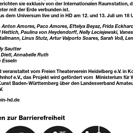
ichten sie exklusiv von der Internationalen Raumstation, d
ter mit der Erde verbunden ist.
s dem Universum live und in HD am 12. und 13. Juli um 18 U
s, Anton Amores, Paco Amores, Eftelya Beyaz, Frida Eckhard
 Hettich, Paulina von Heydendorff, Nelly Leciejewski, Vanes
tallmann, Linus Stutz, Artur Valporto Soares, Sarah Voß, Le
ly Sautter
 Dietl, Annabelle Ruth
n Esseln
 veranstaltet vom Freien Theaterverein Heidelberg e.V. in K
nhof e.V., das Projekt wird gefördert vom Ministerium für 
Kunst Baden-Württemberg über den Landesverband Amateu
V.
in-hd.de
n zur Barrierefreiheit