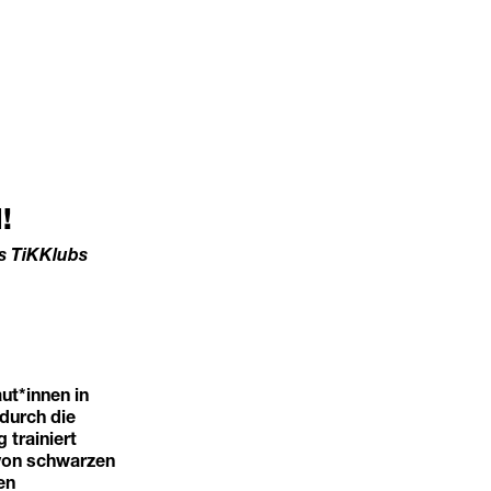
!
s TiKKlubs
ut*innen in
 durch die
 trainiert
 von schwarzen
en