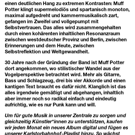
einen deutlichen Hang zu extremen Kontrasten: Muff
Potter klingt supermelodiös und spartanisch monoton,
maximal aufgedreht und kammermusikalisch zart,
gefangen im Zweifel und vollgepumpt mit
Selbstvertrauen. Das alles wird zusammengehalten
durch einen kohärenten inhaltlichen Resonanzraum
zwischen westdeutscher Provinz und Berlin, zwischen
Erinnerungen und dem Heute, zwischen
Selbstreflektion und Weltgewandheit.
30 Jahre nach der Gründung der Band ist Muff Potter
dort angekommen, wo stilistischer Wandel aus der
Vogelperspektive betrachtet wird. Mehr als Gitarre,
Bass und Schlagzeug, drei bis vier Akkorde und einen
kantigen Text braucht es dafür nicht. Klanglich ist das
alles irgendwie gemäßigt und abgehangen, inhaltlich
aber immer noch so radikal einfach und eindeutig
aufrichtig, wie es nur Punk kann und will.
Um für gute Musik in unserer Zentrale zu sorgen und
gleichzeitig Künstler*innen zu unterstützen, kaufen
wir jeden Monat ein neues Album digital und fügen es
unserer Karlstorbahnhof-Playlist hinzu. So wächst