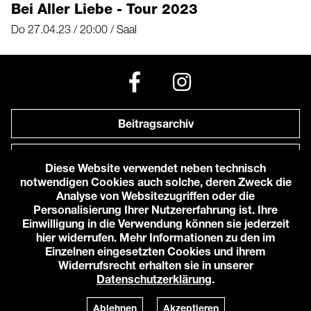
Bei Aller Liebe - Tour 2023
Do 27.04.23 / 20:00 / Saal
Beitragsarchiv
Newsletter
Diese Website verwendet neben technisch
notwendigen Cookies auch solche, deren Zweck die
Anfahrt zu uns
Analyse von Websitezugriffen oder die
Personalisierung Ihrer Nutzererfahrung ist. Ihre
Einwilligung in die Verwendung können sie jederzeit
© 2026 Karlstorbahnhof e.V.
hier widerrufen. Mehr Informationen zu den im
Impressum
Einzelnen eingesetzten Cookies und ihrem
Datenschutzerklärung
Widerrufsrecht erhalten sie in unserer
Cookie-Einstellungen
Datenschutzerklärung
.
Login
Powered by
TWT Digital Health
Ablehnen
Akzeptieren