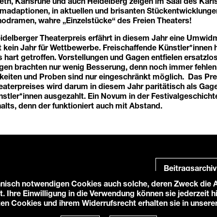
eth, Karlsruhe und auch Heidelberg zeigen im Saal des Karl
ilmadaptionen, in aktuellen und brisanten Stückentwicklung
odramen, wahre „Einzelstücke“ des Freien Theaters!
idelberger Theaterpreis erfährt in diesem Jahr eine Umwid
 kein Jahr für Wettbewerbe. Freischaffende Künstler*innen 
art getroffen. Vorstellungen und Gagen entfielen ersatzlo
gen brachten nur wenig Besserung, denn noch immer fehlen
hkeiten und Proben sind nur eingeschränkt möglich. Das Pre
aterpreises wird darum in diesem Jahr paritätisch als Gage
stler*innen ausgezahlt. Ein Novum in der Festivalgeschichte
ts, denn der funktioniert auch mit Abstand.
Beitragsarchiv
nisch notwendigen Cookies auch solche, deren Zweck die An
t. Ihre Einwilligung in die Verwendung können sie jederzeit 
ten Cookies und ihrem Widerrufsrecht erhalten sie in unsere
e-Einstellungen
Login