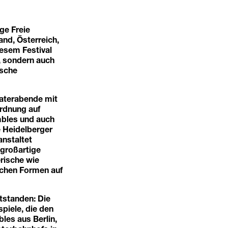
ge Freie
and, Österreich,
esem Festival
t, sondern auch
ische
eaterabende mit
ordnung auf
mbles und auch
e Heidelberger
anstaltet
 großartige
erische wie
ischen Formen auf
tstanden: Die
piele, die den
les aus Berlin,