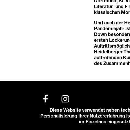
Dortmund, St. Vi
Literatur- und F
klassischen Mon
Und auch der He
Pandemiejahr ist
Down besonders h
ersten Lockerun
Auftrittsmöglic
Heidelberger The
auftretenden Kün
des Zusammenhal
Diese Website verwendet neben tech
Personalisierung Ihrer Nutzererfahrung is
© 2026 Karlstorbahnhof e.V.
im Einzelnen eingesetz
Impressum
Datenschutzerklärung
Cooki