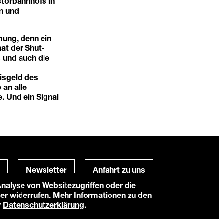
storbahnhofs in
en und
mung, denn ein
hat der Shut-
s und auch die
isgeld des
 an alle
. Und ein Signal
Newsletter
Anfahrt zu uns
alyse von Websitezugriffen oder die
hier widerrufen. Mehr Informationen zu den
Powered by
TWT Digital Health
r
Datenschutzerklärung
.