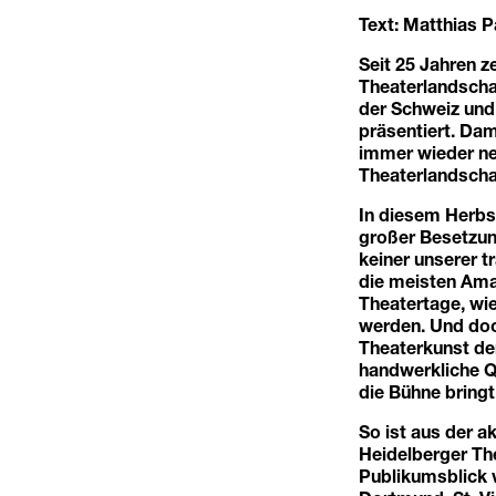
Text: Matthias P
Seit 25 Jahren z
Theaterlandschaf
der Schweiz und
präsentiert. Dam
immer wieder ne
Theaterlandscha
In diesem Herbs
großer Besetzun
keiner unserer t
die meisten Ama
Theatertage, wie
werden. Und doch
Theaterkunst den
handwerkliche Qu
die Bühne bringt
So ist aus der 
Heidelberger Th
Publikumsblick v