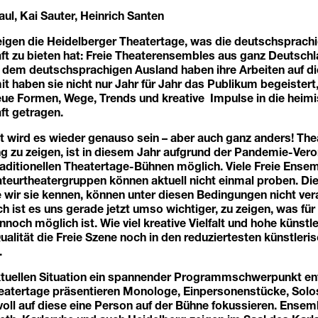
aul, Kai Sauter, Heinrich Santen
eigen die Heidelberger Theatertage, was die deutschsprachi
t zu bieten hat: Freie Theaterensembles aus ganz Deutschl
 dem deutschsprachigen Ausland haben ihre Arbeiten auf di
it haben sie nicht nur Jahr für Jahr das Publikum begeister
ue Formen, Wege, Trends und kreative Impulse in die heim
ft getragen.
t wird es wieder genauso sein – aber auch ganz anders! Th
g zu zeigen, ist in diesem Jahr aufgrund der Pandemie-Ver
raditionellen Theatertage-Bühnen möglich. Viele Freie Ense
teurtheatergruppen können aktuell nicht einmal proben. Di
 wir sie kennen, können unter diesen Bedingungen nicht ver
 ist es uns gerade jetzt umso wichtiger, zu zeigen, was für
noch möglich ist. Wie viel kreative Vielfalt und hohe künstl
alität die Freie Szene noch in den reduziertesten künstler
.
aktuellen Situation ein spannender Programmschwerpunkt en
eatertage präsentieren Monologe, Einpersonenstücke, Solos
oll auf diese eine Person auf der Bühne fokussieren. Ensemb